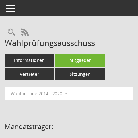
Toggle navigation
Rechercheauswahl
RSS-Feed
Wahlprüfungsausschuss
Informationen
Mitglieder
Vertreter
Sitzungen
Wahlperiode 2014 - 2020
Mandatsträger: