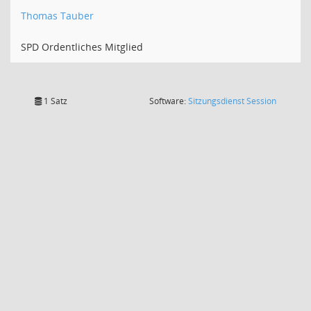
Thomas Tauber
SPD Ordentliches Mitglied
(Wird in
1 Satz
Software:
Sitzungsdienst
Session