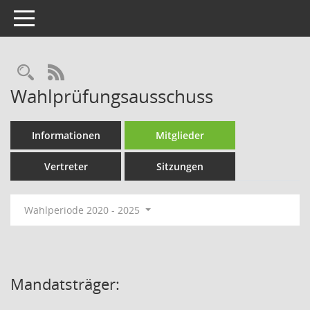
Toggle navigation
Rechercheauswahl
RSS-Feed
Wahlprüfungsausschuss
Informationen
Mitglieder
Vertreter
Sitzungen
Wahlperiode 2020 - 2025
Mandatsträger: