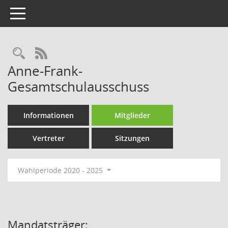
Toggle navigation
Rechercheauswahl
RSS-Feed
Anne-Frank-
Gesamtschulausschuss
Informationen
Mitglieder
Vertreter
Sitzungen
Wahlperiode 2020 - 2025
Mandatsträger: