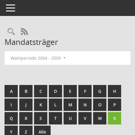
Toggle navigation
Rechercheauswahl
RSS-Feed
Mandatsträger
Wahlperiode 2004 - 2009
A
B
C
D
E
F
G
H
I
J
K
L
M
N
O
P
Q
R
S
T
U
V
W
X
Y
Z
Alle