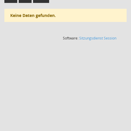
Keine Daten gefunden.
(Wird in
Software:
Sitzungsdienst
Session