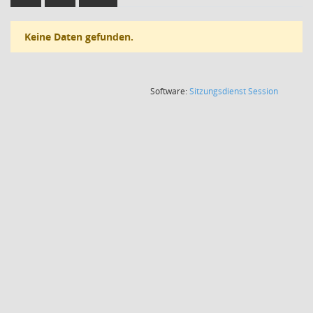
Keine Daten gefunden.
(Wird in
Software:
Sitzungsdienst
Session