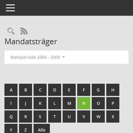
Toggle navigation
Rechercheauswahl
RSS-Feed
Mandatsträger
Wahlperiode 2004 - 2009
A
B
C
D
E
F
G
H
I
J
K
L
M
N
O
P
Q
R
S
T
U
V
W
X
Y
Z
Alle