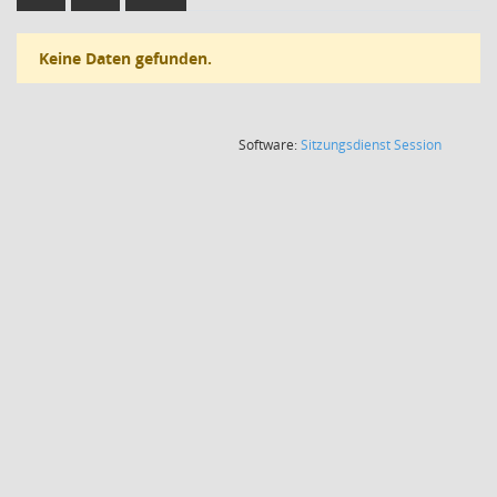
Keine Daten gefunden.
(Wird in
Software:
Sitzungsdienst
Session