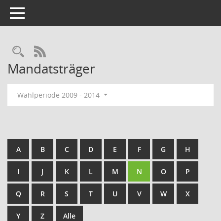
Toggle navigation
Rechercheauswahl
RSS-Feed
Mandatsträger
Wahlperiode 2009 - 2014
A
B
C
D
E
F
G
H
I
J
K
L
M
N
O
P
Q
R
S
T
U
V
W
X
Y
Z
Alle