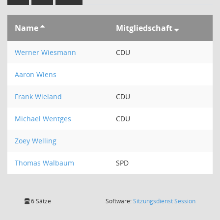
Name
Mitgliedschaft
Werner Wiesmann
CDU
Aaron Wiens
Frank Wieland
CDU
Michael Wentges
CDU
Zoey Welling
Thomas Walbaum
SPD
(Wird in
6 Sätze
Software:
Sitzungsdienst
Session