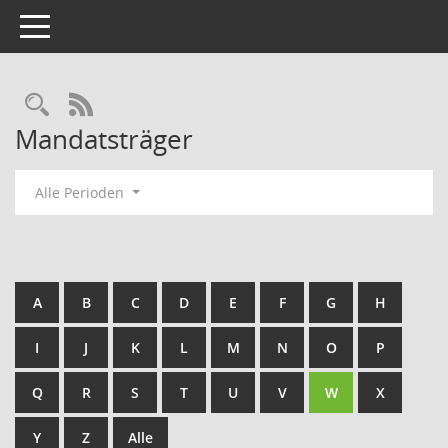
Toggle navigation
Rechercheauswahl
RSS-Feed
Mandatsträger
Alle Perioden
A
B
C
D
E
F
G
H
I
J
K
L
M
N
O
P
Q
R
S
T
U
V
W
X
Y
Z
Alle