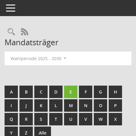
Toggle navigation
Rechercheauswahl
RSS-Feed
Mandatsträger
Wahlperiode 2025 - 2030
A
B
C
D
E
F
G
H
I
J
K
L
M
N
O
P
Q
R
S
T
U
V
W
X
Y
Z
Alle