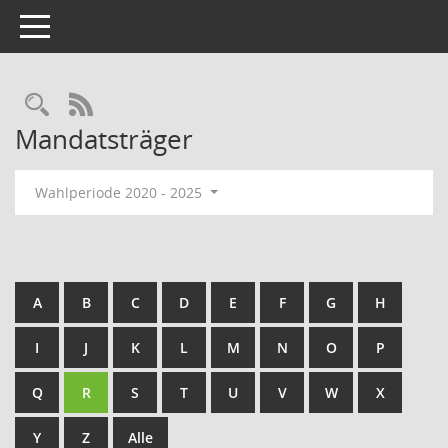
Toggle navigation
Rechercheauswahl
RSS-Feed
Mandatsträger
Wahlperiode 2020 - 2025
A
B
C
D
E
F
G
H
I
J
K
L
M
N
O
P
Q
R
S
T
U
V
W
X
Y
Z
Alle