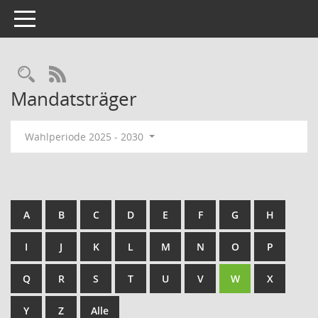
Toggle navigation
Rechercheauswahl
RSS-Feed
Mandatsträger
Wahlperiode 2025 - 2030
A
B
C
D
E
F
G
H
I
J
K
L
M
N
O
P
Q
R
S
T
U
V
W
X
Y
Z
Alle