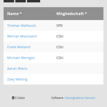
Name
Mitgliedschaft
Thomas Walbaum
SPD
Werner Wiesmann
CDU
Frank Wieland
CDU
Michael Wentges
CDU
Aaron Wiens
Zoey Welling
(Wird in
6 Sätze
Software:
Sitzungsdienst
Session