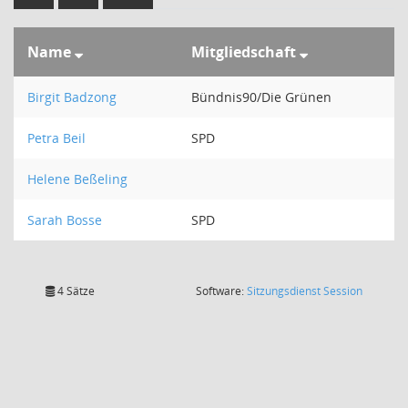
Name
Mitgliedschaft
Birgit Badzong
Bündnis90/Die Grünen
Petra Beil
SPD
Helene Beßeling
Sarah Bosse
SPD
(Wird in
4 Sätze
Software:
Sitzungsdienst
Session