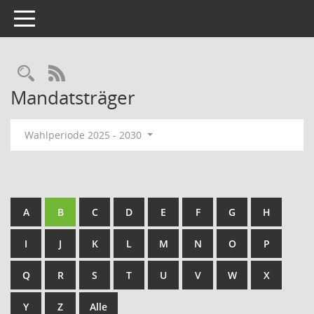
Toggle navigation
Rechercheauswahl
RSS-Feed
Mandatsträger
Wahlperiode 2025 - 2030
A
B
C
D
E
F
G
H
I
J
K
L
M
N
O
P
Q
R
S
T
U
V
W
X
Y
Z
Alle