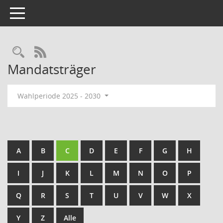
Toggle navigation
Rechercheauswahl
RSS-Feed
Mandatsträger
Wahlperiode 2025 - 2030
A
B
C
D
E
F
G
H
I
J
K
L
M
N
O
P
Q
R
S
T
U
V
W
X
Y
Z
Alle