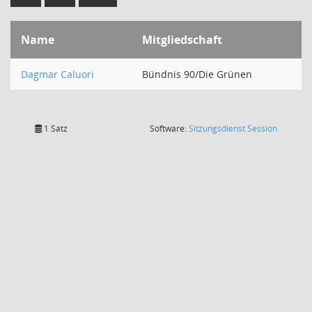
Name
Mitgliedschaft
Dagmar Caluori
Bündnis 90/Die Grünen
(Wird in
1 Satz
Software:
Sitzungsdienst
Session