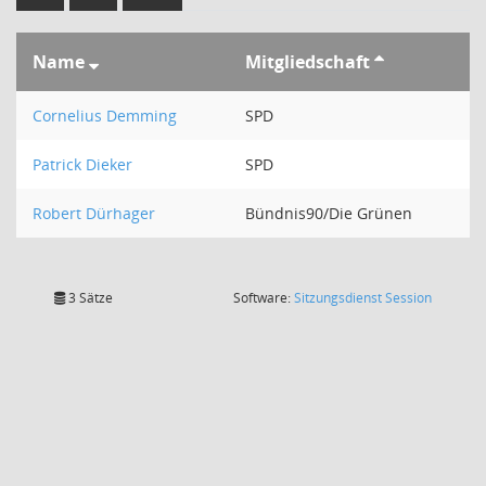
Name
Mitgliedschaft
Cornelius Demming
SPD
Patrick Dieker
SPD
Robert Dürhager
Bündnis90/Die Grünen
(Wird in
3 Sätze
Software:
Sitzungsdienst
Session