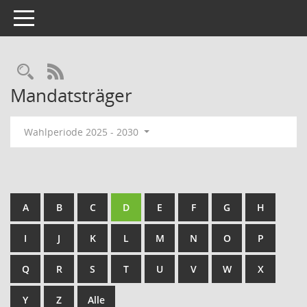
Toggle navigation
Rechercheauswahl
RSS-Feed
Mandatsträger
Wahlperiode 2025 - 2030
A
B
C
D
E
F
G
H
I
J
K
L
M
N
O
P
Q
R
S
T
U
V
W
X
Y
Z
Alle