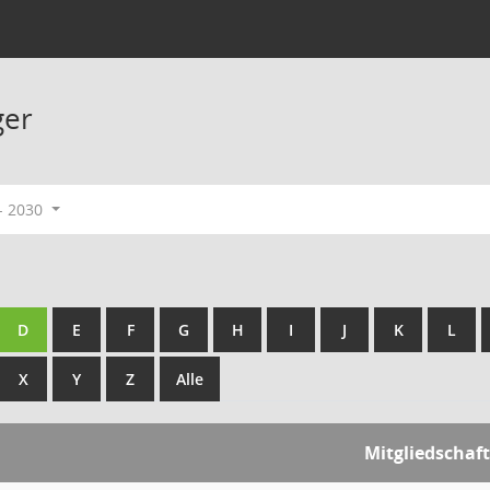
ger
- 2030
D
E
F
G
H
I
J
K
L
X
Y
Z
Alle
Mitgliedschaf