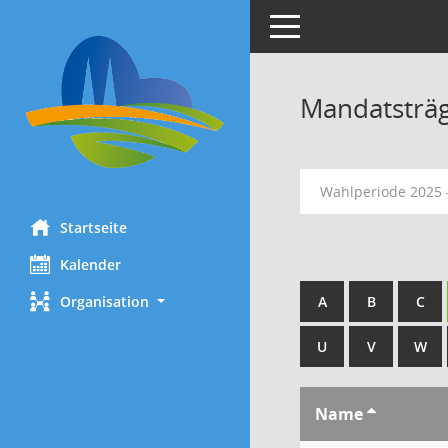
Toggle navigation
Mandatsträ
Wahlperiode 2025 
Startseite
Kalender
Organisation
A
B
C
U
V
W
Name