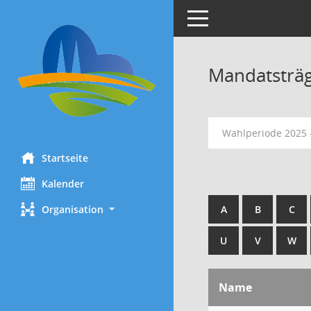
Toggle navigation
Mandatsträ
Wahlperiode 2025 
Startseite
Kalender
Organisation
A
B
C
U
V
W
Name