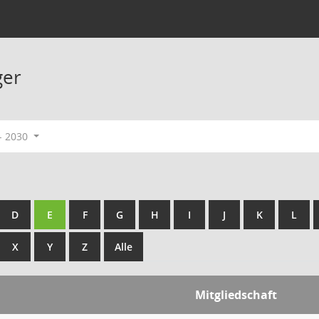
ger
- 2030
D
E
F
G
H
I
J
K
L
X
Y
Z
Alle
Mitgliedschaft