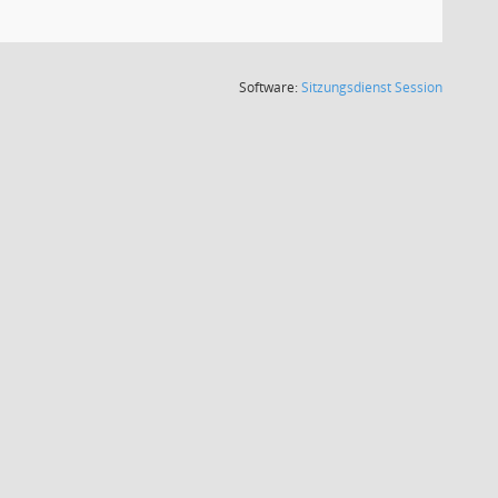
(Wird in
Software:
Sitzungsdienst
Session