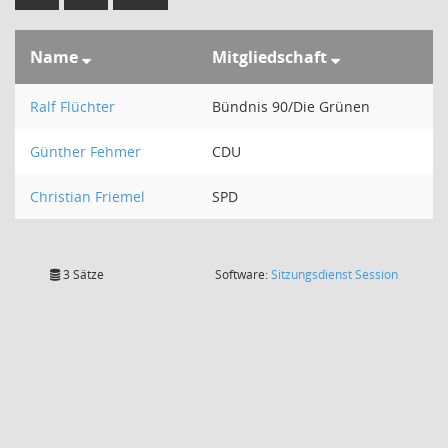
Name
Mitgliedschaft
Ralf Flüchter
Bündnis 90/Die Grünen
Günther Fehmer
CDU
Christian Friemel
SPD
(Wird in
3 Sätze
Software:
Sitzungsdienst
Session