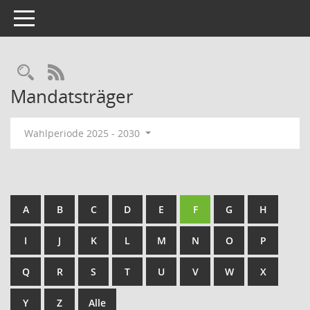
Toggle navigation
Rechercheauswahl
RSS-Feed
Mandatsträger
Wahlperiode 2025 - 2030
A
B
C
D
E
F
G
H
I
J
K
L
M
N
O
P
Q
R
S
T
U
V
W
X
Y
Z
Alle