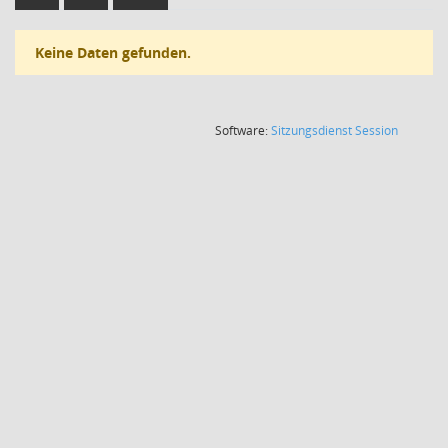
Keine Daten gefunden.
(Wird in
Software:
Sitzungsdienst
Session