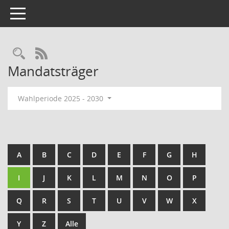
Toggle navigation
Rechercheauswahl
RSS-Feed
Mandatsträger
Wahlperiode 2025 - 2030
A
B
C
D
E
F
G
H
I
J
K
L
M
N
O
P
Q
R
S
T
U
V
W
X
Y
Z
Alle