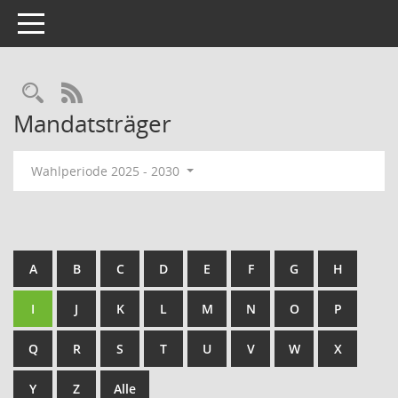
Toggle navigation
Rechercheauswahl
RSS-Feed
Mandatsträger
Wahlperiode 2025 - 2030
A
B
C
D
E
F
G
H
I
J
K
L
M
N
O
P
Q
R
S
T
U
V
W
X
Y
Z
Alle