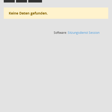
Keine Daten gefunden.
(Wird in
Software:
Sitzungsdienst
Session