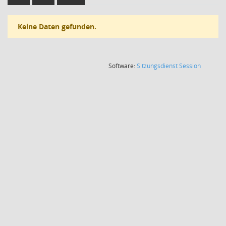
Keine Daten gefunden.
(Wird in
Software:
Sitzungsdienst
Session