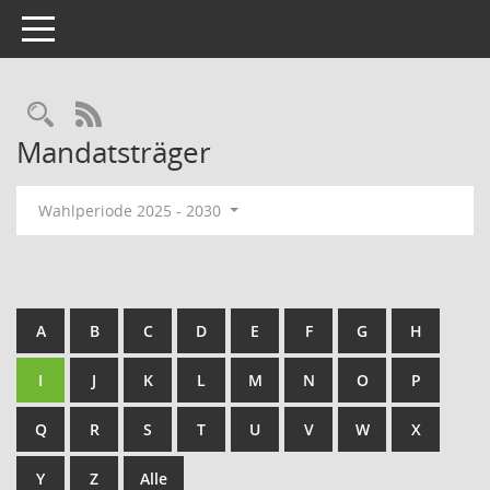
Toggle navigation
Rechercheauswahl
RSS-Feed
Mandatsträger
Wahlperiode 2025 - 2030
A
B
C
D
E
F
G
H
I
J
K
L
M
N
O
P
Q
R
S
T
U
V
W
X
Y
Z
Alle