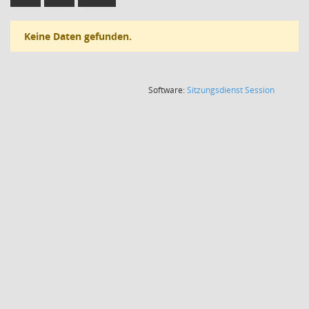
Keine Daten gefunden.
(Wird in
Software:
Sitzungsdienst
Session