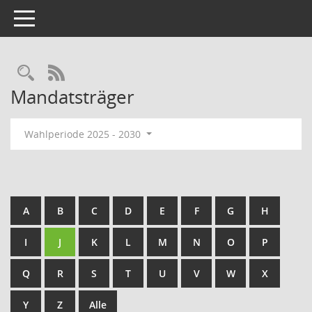
Toggle navigation
Rechercheauswahl
RSS-Feed
Mandatsträger
Wahlperiode 2025 - 2030
A
B
C
D
E
F
G
H
I
J
K
L
M
N
O
P
Q
R
S
T
U
V
W
X
Y
Z
Alle