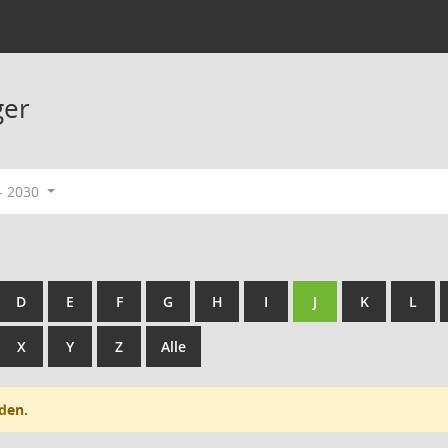
ger
- 2030
D
E
F
G
H
I
J
K
L
X
Y
Z
Alle
den.