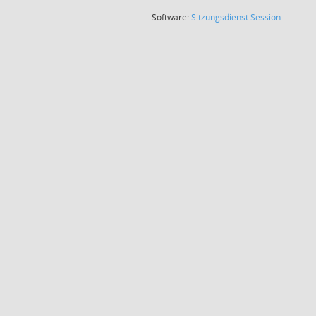
(Wird in
Software:
Sitzungsdienst
Session