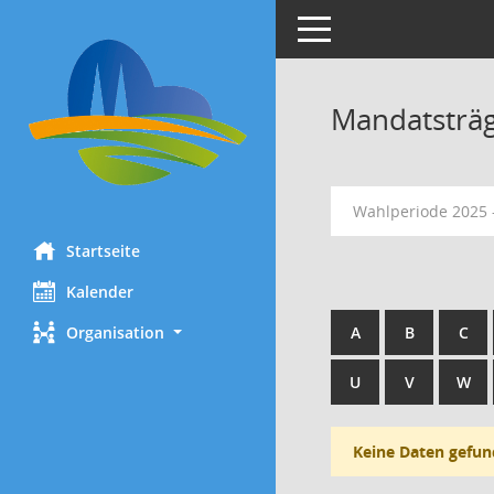
Toggle navigation
Mandatsträ
Wahlperiode 2025 
Startseite
Kalender
Organisation
A
B
C
U
V
W
Keine Daten gefun