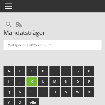
Toggle navigation
Rechercheauswahl
RSS-Feed
Mandatsträger
Wahlperiode 2025 - 2030
A
B
C
D
E
F
G
H
I
J
K
L
M
N
O
P
Q
R
S
T
U
V
W
X
Y
Z
Alle