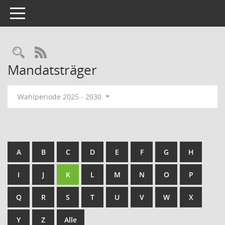
Toggle navigation
Rechercheauswahl
RSS-Feed
Mandatsträger
Wahlperiode 2025 - 2030
A
B
C
D
E
F
G
H
I
J
K
L
M
N
O
P
Q
R
S
T
U
V
W
X
Y
Z
Alle