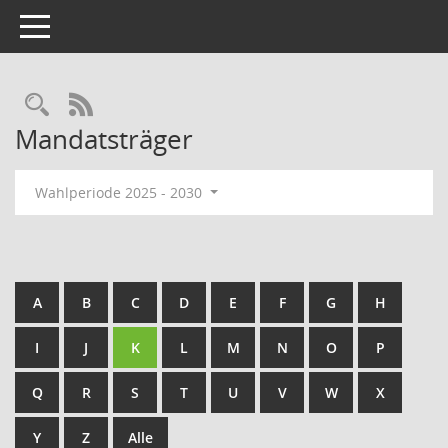
Toggle navigation
Rechercheauswahl
RSS-Feed
Mandatsträger
Wahlperiode 2025 - 2030
A
B
C
D
E
F
G
H
I
J
K
L
M
N
O
P
Q
R
S
T
U
V
W
X
Y
Z
Alle