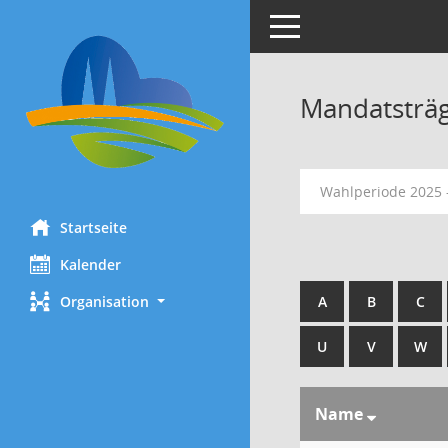
Toggle navigation
Mandatsträ
Wahlperiode 2025 
Startseite
Kalender
Organisation
A
B
C
U
V
W
Name