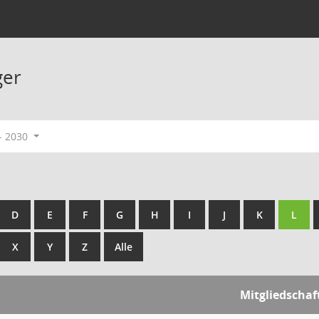
ger
- 2030
D
E
F
G
H
I
J
K
L
X
Y
Z
Alle
Mitgliedschaf