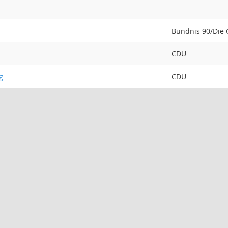
Bündnis 90/Die
CDU
g
CDU