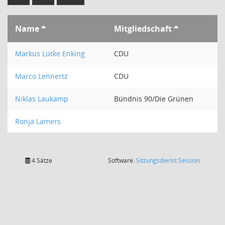
Name
Mitgliedschaft
Markus Lütke Enking
CDU
Marco Lennertz
CDU
Niklas Laukamp
Bündnis 90/Die Grünen
Ronja Lamers
(Wird in
4 Sätze
Software:
Sitzungsdienst
Session