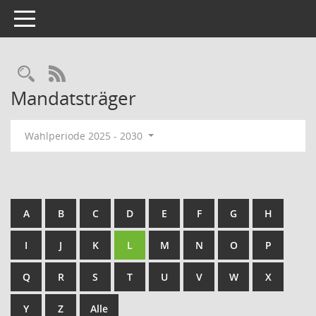
Toggle navigation
Rechercheauswahl
RSS-Feed
Mandatsträger
Wahlperiode 2025 - 2030
A
B
C
D
E
F
G
H
I
J
K
L
M
N
O
P
Q
R
S
T
U
V
W
X
Y
Z
Alle