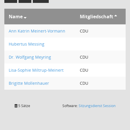
Name
Mitgliedschaft
Ann Katrin Meinert-Vormann
CDU
Hubertus Messing
Dr. Wolfgang Meyring
CDU
Lisa-Sophie Miltrup-Meinert
CDU
Brigitte Mollenhauer
CDU
(Wird in
5 Sätze
Software:
Sitzungsdienst
Session