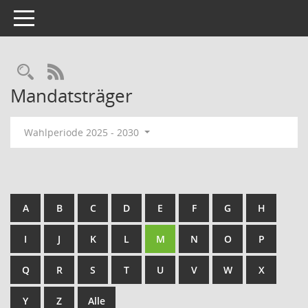
Toggle navigation
Rechercheauswahl
RSS-Feed
Mandatsträger
Wahlperiode 2025 - 2030
A
B
C
D
E
F
G
H
I
J
K
L
M
N
O
P
Q
R
S
T
U
V
W
X
Y
Z
Alle