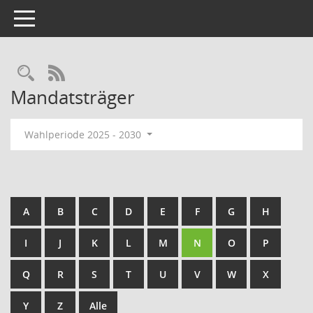
Toggle navigation
Rechercheauswahl
RSS-Feed
Mandatsträger
Wahlperiode 2025 - 2030
A
B
C
D
E
F
G
H
I
J
K
L
M
N
O
P
Q
R
S
T
U
V
W
X
Y
Z
Alle