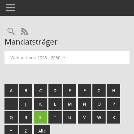
Toggle navigation
Rechercheauswahl
RSS-Feed
Mandatsträger
Wahlperiode 2025 - 2030
A
B
C
D
E
F
G
H
I
J
K
L
M
N
O
P
Q
R
S
T
U
V
W
X
Y
Z
Alle