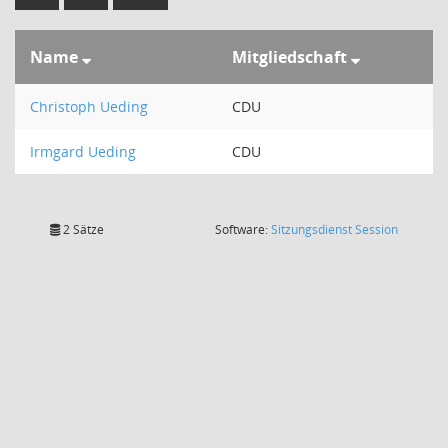
Name
Mitgliedschaft
Christoph Ueding
CDU
Irmgard Ueding
CDU
(Wird in
2 Sätze
Software:
Sitzungsdienst
Session