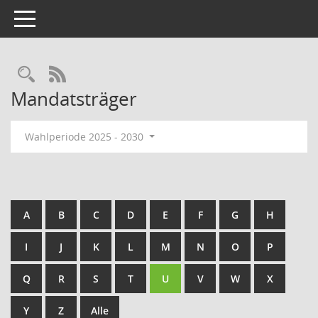
Toggle navigation
Rechercheauswahl
RSS-Feed
Mandatsträger
Wahlperiode 2025 - 2030
A
B
C
D
E
F
G
H
I
J
K
L
M
N
O
P
Q
R
S
T
U
V
W
X
Y
Z
Alle