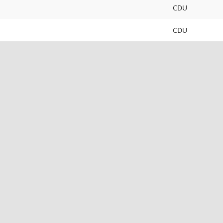
CDU
CDU