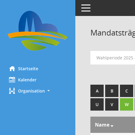
Toggle navigation
Mandatsträ
Wahlperiode 2025 
Startseite
Kalender
Organisation
A
B
C
U
V
W
Name