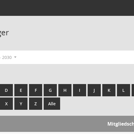
ger
- 2030
D
E
F
G
H
I
J
K
L
X
Y
Z
Alle
Mitgliedsc