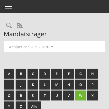
Toggle navigation
Rechercheauswahl
RSS-Feed
Mandatsträger
Wahlperiode 2025 - 2030
A
B
C
D
E
F
G
H
I
J
K
L
M
N
O
P
Q
R
S
T
U
V
W
X
Y
Z
Alle