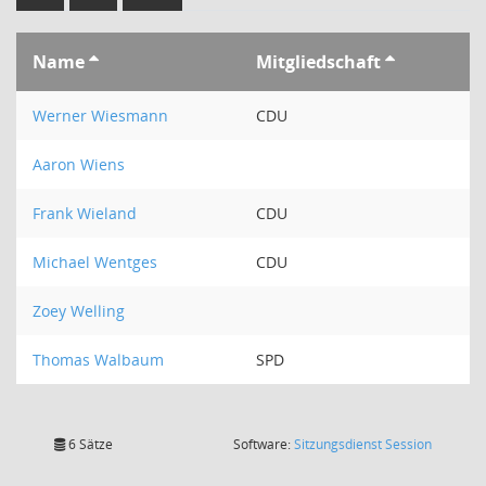
Name
Mitgliedschaft
Werner Wiesmann
CDU
Aaron Wiens
Frank Wieland
CDU
Michael Wentges
CDU
Zoey Welling
Thomas Walbaum
SPD
(Wird in
6 Sätze
Software:
Sitzungsdienst
Session