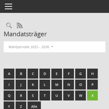
Toggle navigation
Rechercheauswahl
RSS-Feed
Mandatsträger
Wahlperiode 2025 - 2030
A
B
C
D
E
F
G
H
I
J
K
L
M
N
O
P
Q
R
S
T
U
V
W
X
Y
Z
Alle