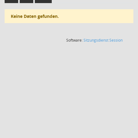
Keine Daten gefunden.
(Wird in
Software:
Sitzungsdienst
Session