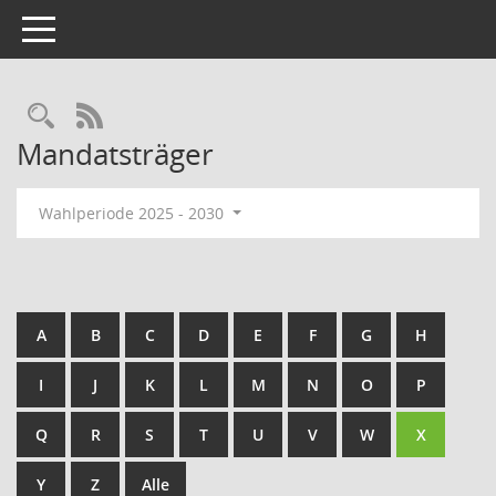
Toggle navigation
Rechercheauswahl
RSS-Feed
Mandatsträger
Wahlperiode 2025 - 2030
A
B
C
D
E
F
G
H
I
J
K
L
M
N
O
P
Q
R
S
T
U
V
W
X
Y
Z
Alle