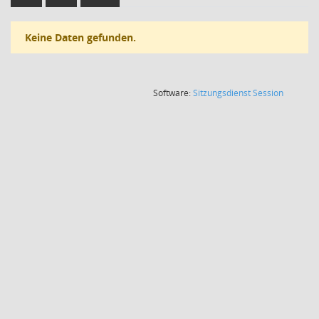
Keine Daten gefunden.
(Wird in
Software:
Sitzungsdienst
Session