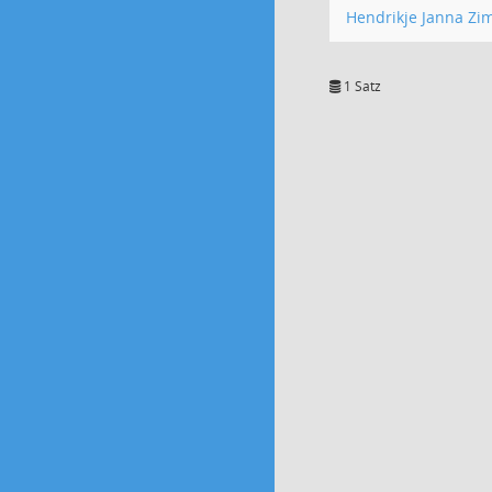
Hendrikje Janna Z
1 Satz