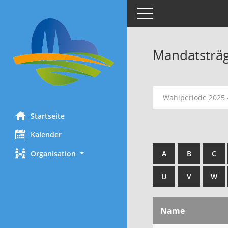
Toggle navigation
Mandatsträ
Wahlperiode 2025 
Startseite
Kalender
Organisation
A
B
C
U
V
W
Name