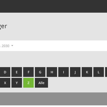
ger
- 2030
D
E
F
G
H
I
J
K
L
X
Y
Z
Alle