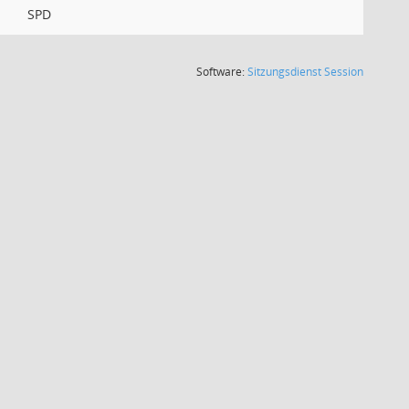
SPD
(Wird in
Software:
Sitzungsdienst
Session