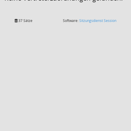
(Wird in
37 Sätze
Software:
Sitzungsdienst
Session