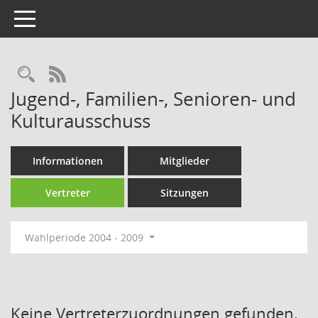
Toggle navigation
Rechercheauswahl
RSS-Feed
Jugend-, Familien-, Senioren- und
Kulturausschuss
Informationen
Mitglieder
Vertreter
Sitzungen
Wahlperiode 2004 - 2009
Keine Vertreterzuordnungen gefunden.