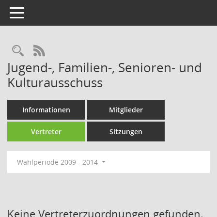
Toggle navigation
Rechercheauswahl
RSS-Feed
Jugend-, Familien-, Senioren- und
Kulturausschuss
Informationen
Mitglieder
Vertreter
Sitzungen
Wahlperiode 2009 - 2014
Keine Vertreterzuordnungen gefunden.