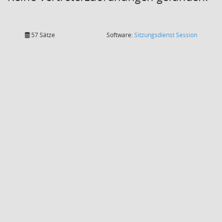
(Wird in
57 Sätze
Software:
Sitzungsdienst
Session