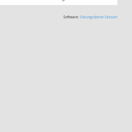
(Wird in
Software:
Sitzungsdienst
Session