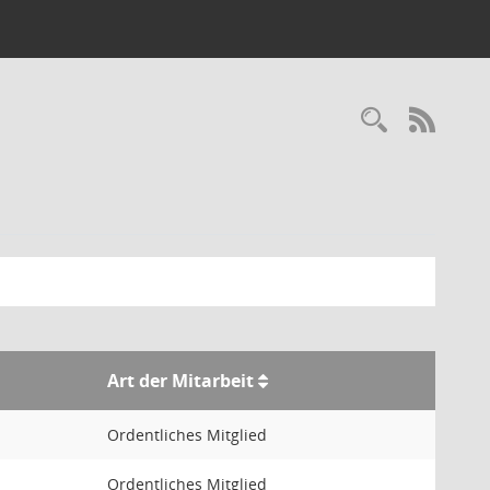
Recherc
RSS-
Art der Mitarbeit
Ordentliches Mitglied
Ordentliches Mitglied