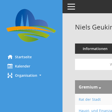
Toggle navigation
Niels Geuki
Informationen
Startseite
W
Kalender
Organisation
Gremium
Rat der Stadt
Haupt- und Finanz