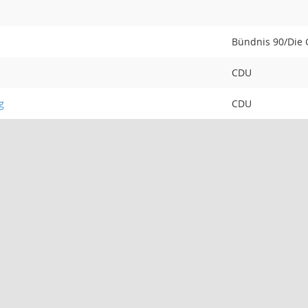
Bündnis 90/Die
CDU
g
CDU