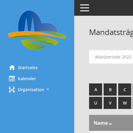
Toggle navigation
Mandatsträ
Wahlperiode 2025 
Startseite
Kalender
Organisation
A
B
C
U
V
W
Name