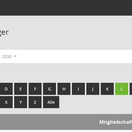
ger
- 2030
D
E
F
G
H
I
J
K
L
X
Y
Z
Alle
Mitgliedschaf