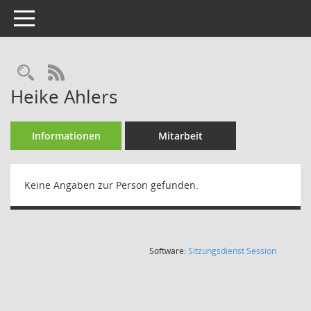
Toggle navigation
Rechercheauswahl
RSS-Feed
Heike Ahlers
Informationen
Mitarbeit
Keine Angaben zur Person gefunden.
(Wird in
Software:
Sitzungsdienst
Session