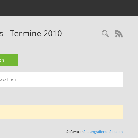
ss - Termine 2010
Recherc
RSS-
en
swählen
(Wird in
Software:
Sitzungsdienst
Session