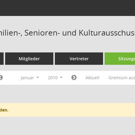
milien-, Senioren- und Kulturausschu
Mitglieder
Vertreter
Sitzung
Januar
2010
Aktuell
Gremium au
den.