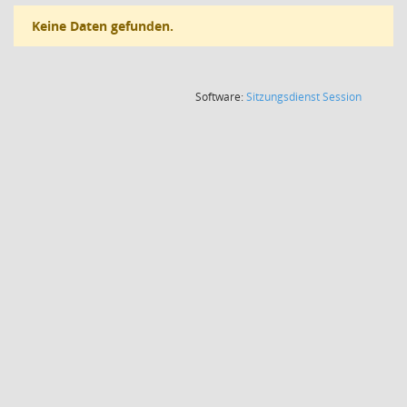
Keine Daten gefunden.
(Wird in
Software:
Sitzungsdienst
Session