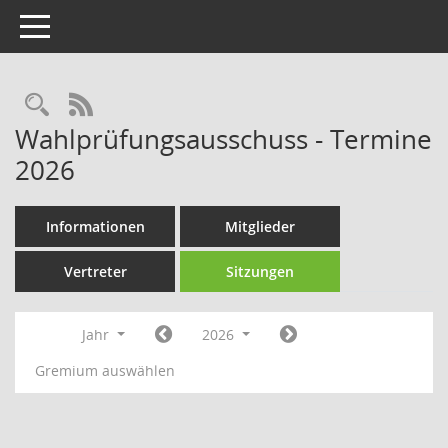
Toggle navigation
Rechercheauswahl
RSS-Feed
Wahlprüfungsausschuss - Termine
2026
Informationen
Mitglieder
Vertreter
Sitzungen
Jahr
2026
Gremium auswählen