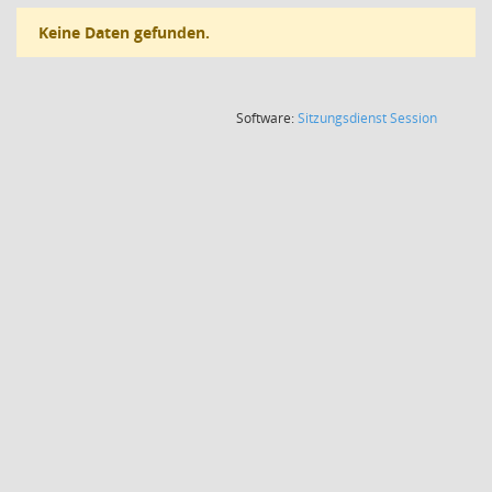
Keine Daten gefunden.
(Wird in
Software:
Sitzungsdienst
Session