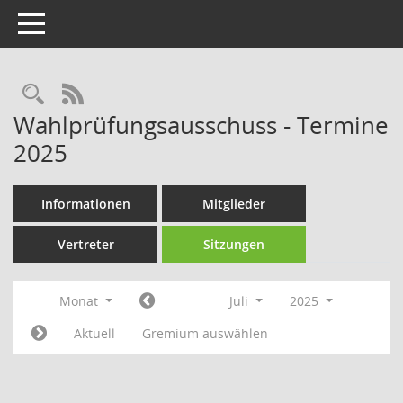
Toggle navigation
Rechercheauswahl
RSS-Feed
Wahlprüfungsausschuss - Termine
2025
Informationen
Mitglieder
Vertreter
Sitzungen
Monat
Juli
2025
Aktuell
Gremium auswählen