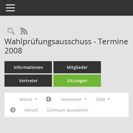
Toggle navigation
Rechercheauswahl
RSS-Feed
Wahlprüfungsausschuss - Termine
2008
Informationen
Mitglieder
Vertreter
Sitzungen
Monat
November
2008
Aktuell
Gremium auswählen