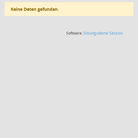
Keine Daten gefunden.
(Wird in
Software:
Sitzungsdienst
Session