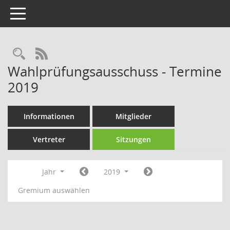
Toggle navigation
Rechercheauswahl
RSS-Feed
Wahlprüfungsausschuss - Termine
2019
Informationen
Mitglieder
Vertreter
Sitzungen
Jahr
2019
Gremium auswählen