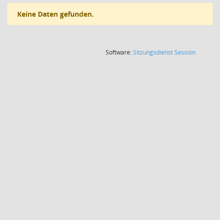
Keine Daten gefunden.
(Wird in
Software:
Sitzungsdienst
Session