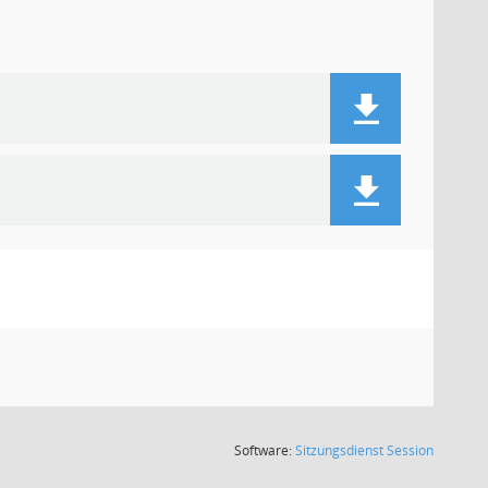
(Wird in
Software:
Sitzungsdienst
Session