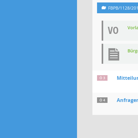
FBPB/1128/20
VO
Vorl
Bürg
Mitteil
Ö 3
Anfrage
Ö 4