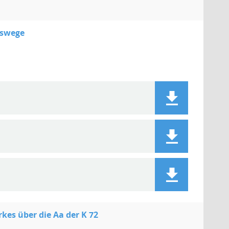
tswege
s über die Aa der K 72