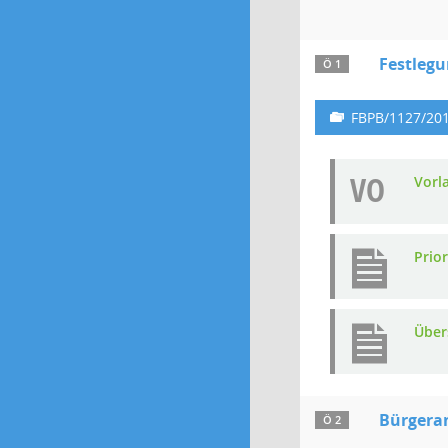
Festlegu
Ö 1
FBPB/1127/20
VO
Vorl
Prior
Über
Bürgera
Ö 2